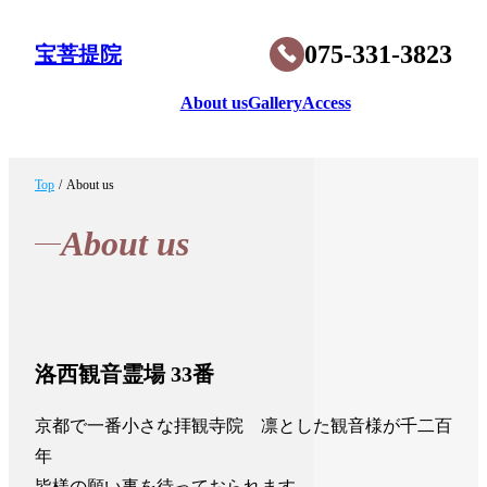
075-331-3823
宝菩提院
About us
Gallery
Access
Top
/
About us
About us
洛西観音霊場 33番
京都で一番小さな拝観寺院　凛とした観音様が千二百
年

皆様の願い事を待っておられます